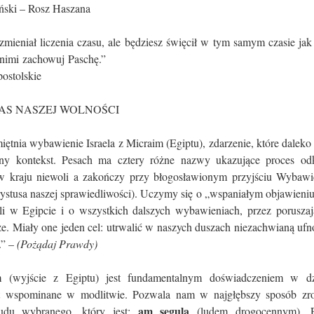
ński – Rosz Haszana
zmieniał liczenia czasu, ale będziesz święcił w tym samym czasie jak
a, wraz z nimi zachowuj Pasc
ostolskie
AS NASZEJ WOLNOŚCI
iętnia wybawienie Israela z Micraim (Egiptu), zdarzenie, które dalek
zny kontekst. Pesach ma cztery różne nazwy ukazujące proces odk
 w kraju niewoli a zakończy przy błogosławionym przyjściu Wybawi
ystusa naszej sprawiedliwości). Uczymy się o „wspaniałym objawieniu
i w Egipcie i o wszystkich dalszych wybawieniach, przez poruszaj
e. Miały one jeden cel: utrwalić w naszych duszach niezachwianą uf
.” –
(Pożądaj Prawdy)
m (wyjście z Egiptu) jest fundamentalnym doświadczeniem w dzi
st wspominane w modlitwie. Pozwala nam w najgłębszy sposób zr
am segula
du wybranego, który jest:
(ludem drogocennym). P