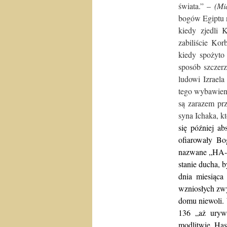
świata.” –
(Mi
bogów Egiptu n
kiedy zjedli 
zabiliście Ko
kiedy spożyt
sposób szczer
ludowi Izrael
tego wybawieni
są zarazem pr
syna Ichaka, k
się później a
ofiarowały Bo
nazwane „HA-S
stanie ducha, 
dnia miesiąc
wzniosłych zwy
domu niewoli. 
136 „aż uryw
modlitwie Has