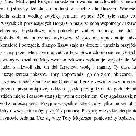
z). Nasz Mistrz jest Bożym narzędziem uwalniania człowieka z niewol
m i jednoczy Izraela z narodami w służbie dla Haszem. Wartość
ienia szalom według zwykłej gematrii wynosi 376, tyle samo c
o wszystkich porzucających Boga) Co mają ze sobą wspólnego? Ezaw 
teligentny, błyskotliwy, nie potrzebuje żadnej pomocy, nie dost
egokolwiek, nie potrzebuje wybawcy. Mesjasz nie reprezentuje ludz
konałość i porządek, dlatego Ezaw staje na drodze i utrudnia przyjśc
 stanął przed Mesjaszem ujrzał, że Jego głowę zdobiło siedem złoty
awiony wskazał mu Mojżesza: ten człowiek wykonuje twoje dzieło. Wy
ludzi z niewoli zła, on dał Izraelowi wodę i mannę, Ty dasz l
ć ucząc Izraela nakazów Tory. Poprowadzi go do ziemi obiecanej, 
 uczynisz z całej ziemi Ziemię Obiecaną. Lecz grzesznicy swymi grz
 jarzmo, przytłumią twój oddech, język przylgnie ci do podniebien
ystkich miejsc i czasów staną się twoim cierpieniem. Czy zgadzasz się 
kł z radością serca: Przyjmę wszystkie boleści, aby tylko nie zginął ni
i żebym wszystkim mógł przyjść z pomocą. Przyjmę wszystkie cierpienia
ni synowie Adama. Ucz się więc Tory Mojżeszu, ponieważ ty będziesz j