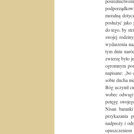
pośrednictwe
podporządkow
moralną dotyc
posłużyć jako
do tego, by str
swojej rodziny
wydarzenia na
tym dniu naró
zwierzę było j
ogromnym posą
napisane: „bo 
sobie ducha ni
Bóg uczynił cu
wobec odwagi 
potęgę swojego
Nisan baranki
przykazania p
nadproży i odr
opuszczeniem 