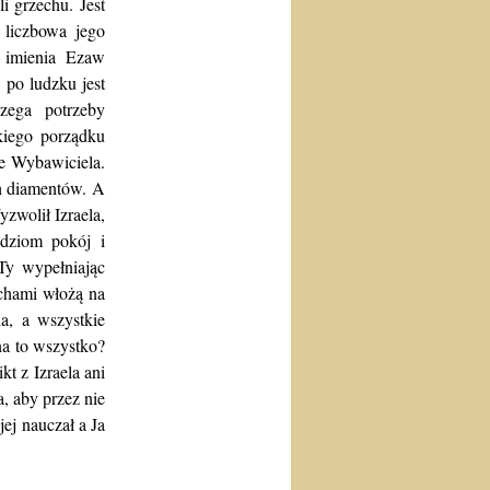
i grzechu. Jest
 liczbowa jego
o imienia Ezaw
po ludzku jest
rzega potrzeby
kiego porządku
ie Wybawiciela.
ch diamentów. A
zwolił Izraela,
udziom pokój i
Ty wypełniając
echami włożą na
ia, a wszystkie
na to wszystko?
kt z Izraela ani
, aby przez nie
ej nauczał a Ja