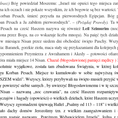
drasz)
Bóg powiedział Moszemu: „Israel nie opuści tego miejsca zan
a ich oczach i nie pokaże wszystkim, że ich bogowie są bez wartości. 
Korban Pesach, śmierć przyszła na pierworodnych Egipcjan. Bóg 
rban Pesach a Ja zabiłem pierworodnych”. –
(Pożądaj Prawdy).
Ta 
Leil Szimurim
o Pesach na cześć Haszem nazywa się również
(noc
zona przez Boga, na co wskazuje liczba mnoga). Na paięć tych dział
a w miesiącu Nisan przez siedem dni obchodzić święto Paschy. Wszys
a: Baranek, gorzkie zioła, maca stały się przykazaniami dla kolejnych 
zypomnieniem Przymierza z Awrahamem i Akedy – gotowości ofiar
tóra miała miejsce 14 Nisan.
Chazal (błogosławionej pamięci mędrcy )
bsolutnie wyjątkowe, została tam zbudowana Świątynia, w której kol
gu Korban Pesach. Miejsce to kumulowało w sobie najwyższą świ
ZEM widzi”. Wszyscy, którzy przybywali na święto musieli przyjść
by powierzyć siebie samych , by uwierzyć Błogosławionemu i w tę szcz
a Nisan – nazwaną „noc czuwania”, na cześć Haszem rozpamięty
czajów i hagady (opowieści) o wielkich dziełach, które Haszem uczy
Wszyscy zgromadzeni śpiewają Hallel „Psalmy od 113 – 118” i wielki
ało dachy domów Jerozolimy tzn. z wielkim zaangażowaniem i
zem zostaje nazwany „Potężnym Wybawicielem Izraela”. Jedna z t