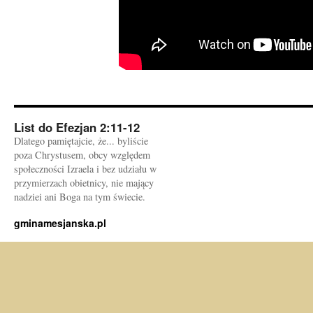
List do Efezjan 2:11-12
Dlatego pamiętajcie, że... byliście
poza Chrystusem, obcy względem
społeczności Izraela i bez udziału w
przymierzach obietnicy, nie mający
nadziei ani Boga na tym świecie.
gminamesjanska.pl