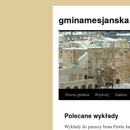
gminamesjanska.
Strona główna
Artykuły
Galeria
Przeskocz
do
Polecane wykłady
treści
Wykłady do paraszy brata Pawła Ja