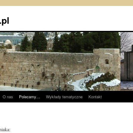
pl
O nas
Polecamy…
Wykłady tematyczne
Kontakt
niaka: