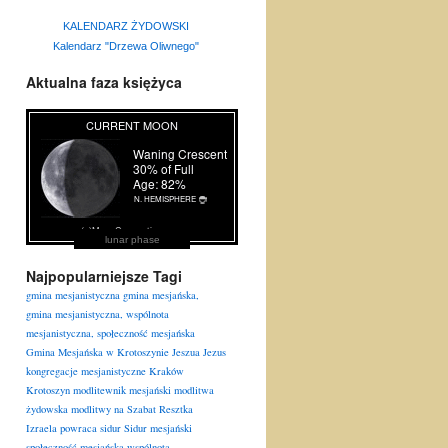
KALENDARZ ŻYDOWSKI
Kalendarz "Drzewa Oliwnego"
Aktualna faza księżyca
lunar phase
Najpopularniejsze Tagi
gmina mesjanistyczna
gmina mesjańska,
gmina mesjanistyczna, wspólnota
mesjanistyczna, społeczność mesjańska
Gmina Mesjańska w Krotoszynie
Jeszua
Jezus
kongregacje mesjanistyczne
Kraków
Krotoszyn
modlitewnik mesjański
modlitwa
żydowska
modlitwy na Szabat
Resztka
Izraela powraca
sidur
Sidur mesjański
społeczność mesjańska
wspólnota